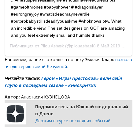
#gameofthrones #babyshower # #dragonslayer
#eurongreyjoy #whatisdeadmayneverdie
#butprobablystillisdeadifyouaskme #whoknows btw. What
an incredible view. The set designers on GOT are amazing
and you feel extremely small and humble thanks
Публикация от
Pilou Asbæk
(@pilouasbaek)
8 Май 2019 в 4:56 PDT
Напомним, ранее его коллега по цеху Эмилия Кларк
назвала
пятую серию самой безумной
.
Читайте также:
Герои «Игры Престолов» вели себя
глупо в последнем сезоне – кинокритик
Автор:
Анастасия КУЗНЕЦОВА
Подпишитесь на Южный федеральный
в Дзене
Держим в курсе последних событий