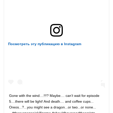
Посмотреть эту публикацию в Instagram
Gone with the wind....!!!? Maybe.... can’t wait for episode
5....there will be light! And death.... and coffee cups...
Oreos...?...you might see a dragon...or two...or none...
...#thesuspenseiskillingme #shouldhavereadthescripts