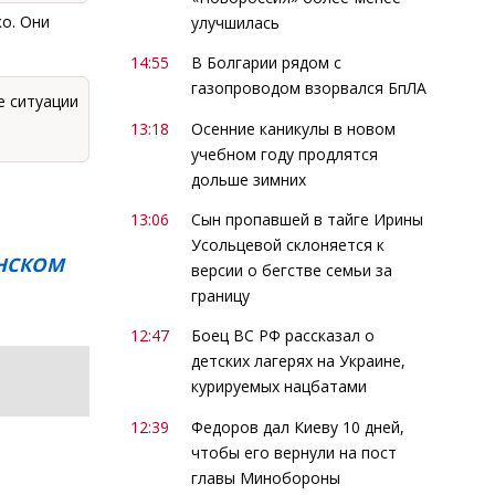
о. Они
улучшилась
14:55
В Болгарии рядом с
газопроводом взорвался БпЛА
е ситуации
13:18
Осенние каникулы в новом
учебном году продлятся
дольше зимних
13:06
Сын пропавшей в тайге Ирины
Усольцевой склоняется к
ЕНСКОМ
версии о бегстве семьи за
границу
12:47
Боец ВС РФ рассказал о
детских лагерях на Украине,
курируемых нацбатами
12:39
Федоров дал Киеву 10 дней,
чтобы его вернули на пост
главы Минобороны