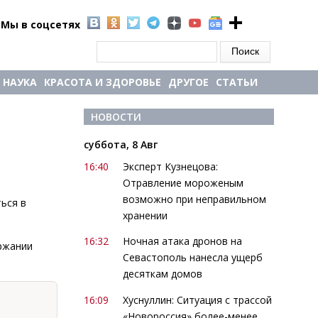
Мы в соцсетях
Форма поиска
Поиск
НАУКА
КРАСОТА И ЗДОРОВЬЕ
ДРУГОЕ
СТАТЬИ
НОВОСТИ
суббота, 8 Авг
16:40
Эксперт Кузнецова:
Отравление мороженым
возможно при неправильном
ься в
хранении
16:32
Ночная атака дронов на
ержании
Севастополь нанесла ущерб
десяткам домов
16:09
Хуснуллин: Ситуация с трассой
«Новороссия» более-менее