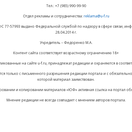
Тел.: +7 (985) 990-99-90
Отдел рекламы и сотрудничества:
reklama@u-f.ru
ФС 77-57993 выдано Федеральной службой по надзору в сфере связи, и
28.04.2014 г.
Учредитель – Федоренко М.А.
Контент сайта соответствует возрастному ограничению 18+
ликованные на сайте u-f.ru, принадлежат редакции и охраняются в соответ
ается только с письменного разрешения редакции портала и с обязательн
которой материал заимствован.
ровании и копировании материалов «ЮФ» активная ссылка на портал об
Мнение редакции не всегда совпадает с мнением авторов портала.