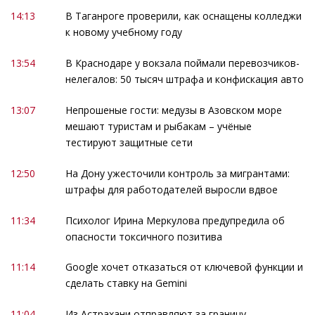
14:13
В Таганроге проверили, как оснащены колледжи
к новому учебному году
13:54
В Краснодаре у вокзала поймали перевозчиков-
нелегалов: 50 тысяч штрафа и конфискация авто
13:07
Непрошеные гости: медузы в Азовском море
мешают туристам и рыбакам – учёные
тестируют защитные сети
12:50
На Дону ужесточили контроль за мигрантами:
штрафы для работодателей выросли вдвое
11:34
Психолог Ирина Меркулова предупредила об
опасности токсичного позитива
11:14
Google хочет отказаться от ключевой функции и
сделать ставку на Gemini
11:04
Из Астрахани отправляют за границу