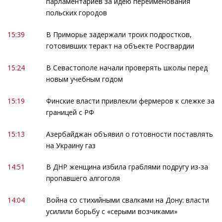
парламентариев за идею переименования
польских городов
15:39
В Приморье задержали троих подростков,
готовивших теракт на объекте Росгвардии
15:24
В Севастополе начали проверять школы перед
новым учебным годом
15:19
Финские власти привлекли фермеров к слежке за
границей с РФ
15:13
Азербайджан объявил о готовности поставлять
на Украину газ
14:51
В ДНР женщина избила граблями подругу из-за
пропавшего алгоголя
14:04
Война со стихийными свалками на Дону: власти
усилили борьбу с «серыми возчиками»