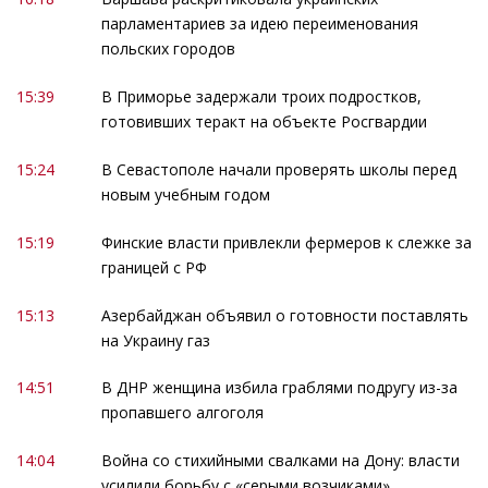
парламентариев за идею переименования
польских городов
15:39
В Приморье задержали троих подростков,
готовивших теракт на объекте Росгвардии
15:24
В Севастополе начали проверять школы перед
новым учебным годом
15:19
Финские власти привлекли фермеров к слежке за
границей с РФ
15:13
Азербайджан объявил о готовности поставлять
на Украину газ
14:51
В ДНР женщина избила граблями подругу из-за
пропавшего алгоголя
14:04
Война со стихийными свалками на Дону: власти
усилили борьбу с «серыми возчиками»