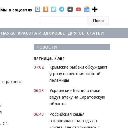
Мы в соцсетях
Форма поиска
Поиск
НАУКА
КРАСОТА И ЗДОРОВЬЕ
ДРУГОЕ
СТАТЬИ
НОВОСТИ
пятница, 7 Авг
07:02
Крымские рыбаки обсуждают
угрозу нашествия хищной
пеламиды
и страховые
06:53
Украинские беспилотники
ведут атаку на Саратовскую
область
ое
я.
06:43
Российская семья
отправилась на отдых в
 с 1
Египет, где столкнулась с