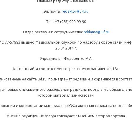
Главный редактор – Камаева А.В.
Эл. почта:
redaktor@u-f.ru
Тел.: +7 (985) 990-99-90
Отдел рекламы и сотрудничества:
reklama@u-f.ru
ФС 77-57993 выдано Федеральной службой по надзору в сфере связи, и
28.04.2014 г.
Учредитель – Федоренко М.А.
Контент сайта соответствует возрастному ограничению 18+
ликованные на сайте u-f.ru, принадлежат редакции и охраняются в соответ
ается только с письменного разрешения редакции портала и с обязательн
которой материал заимствован.
ровании и копировании материалов «ЮФ» активная ссылка на портал об
Мнение редакции не всегда совпадает с мнением авторов портала.