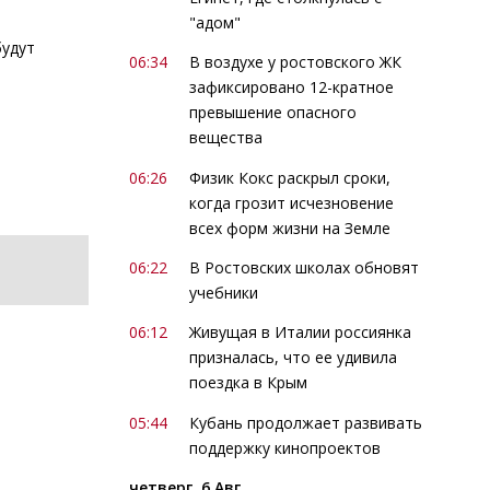
"адом"
будут
06:34
В воздухе у ростовского ЖК
зафиксировано 12-кратное
превышение опасного
вещества
06:26
Физик Кокс раскрыл сроки,
когда грозит исчезновение
всех форм жизни на Земле
06:22
В Ростовских школах обновят
учебники
06:12
Живущая в Италии россиянка
призналась, что ее удивила
поездка в Крым
05:44
Кубань продолжает развивать
поддержку кинопроектов
четверг, 6 Авг