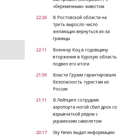
«беременным» животом
22:26
В Ростовской области на
треть выросло число
желающих вернуться из-за
границы
22:11
Военкор Коц в годовщину
вторжения в Курскую область
подвел его итоги
21:59
Власти Грузии гарантировали
безопасность туристам из
России
21:11
В Лейпциге сотрудник
аэропорта ногой сбил дрон со
взрывчаткой рядом с
украинским самолетом
20:17
Sky News выдал информацию