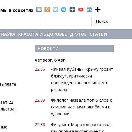
Мы в соцсетях
Форма поиска
Поиск
НАУКА
КРАСОТА И ЗДОРОВЬЕ
ДРУГОЕ
СТАТЬИ
НОВОСТИ
четверг, 6 Авг
22:55
«Живая Кубань»: Крыму грозит
блэкаут, критически
повреждена энергосистема
 выплате
региона
22:39
Филолог назвала топ-5 слов с
ает 22
самыми частыми ошибками в
ельства,
ударении
22:38
Фигурист Морозов рассказал,
ьные
как прошел эксперимент с