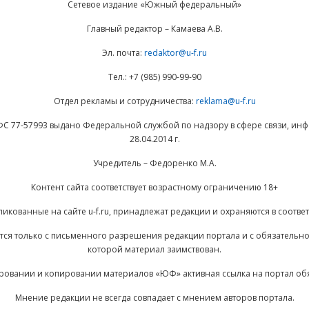
Сетевое издание «Южный федеральный»
Главный редактор – Камаева А.В.
Эл. почта:
redaktor@u-f.ru
Тел.: +7 (985) 990-99-90
Отдел рекламы и сотрудничества:
reklama@u-f.ru
ФС 77-57993 выдано Федеральной службой по надзору в сфере связи, и
28.04.2014 г.
Учредитель – Федоренко М.А.
Контент сайта соответствует возрастному ограничению 18+
ликованные на сайте u-f.ru, принадлежат редакции и охраняются в соответ
ается только с письменного разрешения редакции портала и с обязательн
которой материал заимствован.
ровании и копировании материалов «ЮФ» активная ссылка на портал об
Мнение редакции не всегда совпадает с мнением авторов портала.