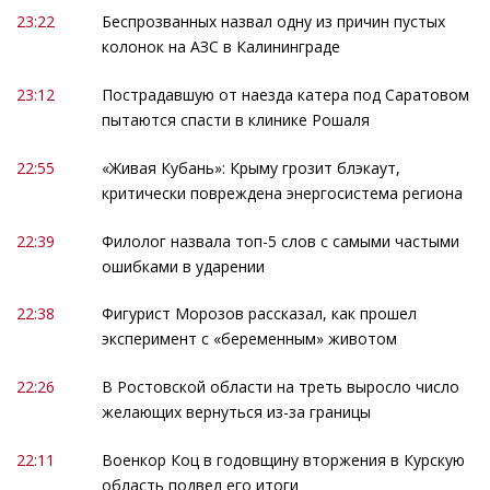
23:22
Беспрозванных назвал одну из причин пустых
колонок на АЗС в Калининграде
23:12
Пострадавшую от наезда катера под Саратовом
пытаются спасти в клинике Рошаля
22:55
«Живая Кубань»: Крыму грозит блэкаут,
критически повреждена энергосистема региона
22:39
Филолог назвала топ-5 слов с самыми частыми
ошибками в ударении
22:38
Фигурист Морозов рассказал, как прошел
эксперимент с «беременным» животом
22:26
В Ростовской области на треть выросло число
желающих вернуться из-за границы
22:11
Военкор Коц в годовщину вторжения в Курскую
область подвел его итоги