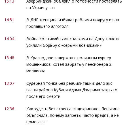
15:13
Азербайджан объявил о готовности поставлять
на Украину газ
14:51
В ДНР женщина избила граблями подругу из-за
пропавшего алгоголя
14:04
Война со стихийными свалками на Дону: власти
усилили борьбу с «серыми возчиками»
13:48
В Краснодаре задержан с поличным курьер
мошенников: хотел забрать у пенсионера 2
миллиона
13:07
Судебная точка без реабилитации: дело экс-
главы района Кубани Адама Джарима закрыто
после его смерти
12:36
Как худеть без стресса: эндокринолог Ленькина
объяснила, почему запреты часто вредят, а не
помогают