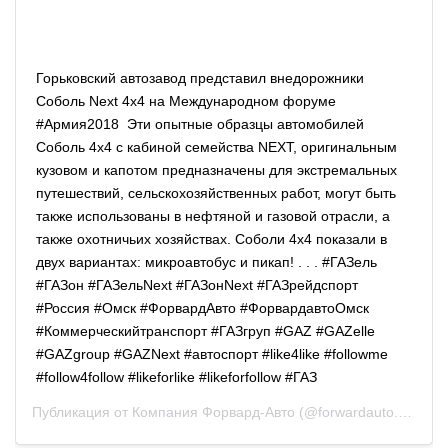
Горьковский автозавод представил внедорожники
Соболь Next 4x4 на Международном форуме
#Армия2018 Эти опытные образцы автомобилей
Соболь 4х4 с кабиной семейства NEXT, оригинальным
кузовом и капотом предназначены для экстремальных
путешествий, сельскохозяйственных работ, могут быть
также использованы в нефтяной и газовой отрасли, а
также охотничьих хозяйствах. Соболи 4х4 показали в
двух вариантах: микроавтобус и пикап! . . . #ГАЗель
#ГАЗон #ГАЗельNext #ГАЗонNext #ГАЗрейдспорт
#Россия #Омск #ФорвардАвто #ФорвардавтоОмск
#Коммерческийтранспорт #ГАЗгруп #GAZ #GAZelle
#GAZgroup #GAZNext #автоспорт #like4like #followme
#follow4follow #likeforlike #likeforfollow #ГАЗ
Публикация от
Компания Форвард-Авто
(@forwardauto.gaz)
22