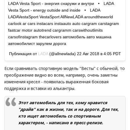
LADA Vesta Sport - энергия снаружи и внутри⠀ •⠀ LADA
Vesta Sport - energy outside and inside⠀ •⠀ LADA
LADAVestaSport VestaSport AllNewLADA aroundtheworld
carlook ar cars instacars instaauto auto cargram carstagram
fastcar motor autotrend cargramm carswithoutlimits
carsofinstagram thecarlovers автомобиль авто машина
автомобилист зарулем дорога
Публикация от
LADA
(@allnewlada)
22 Авг 2018 в 4:05 PDT
Если сравнивать спортивную модель "Весты" с обычной, то
преображение видно во всем, например, очень заметны
изменения кресел - появилась выраженная боковая
поддержка и вставки из алькантры.
Этот автомобиль для тех, кому нравится
"драйв" как в жизни, так и на дороге. Для тех,
кто ищет автомобиль со спортивным
характером, - написано в пресс-релизе.