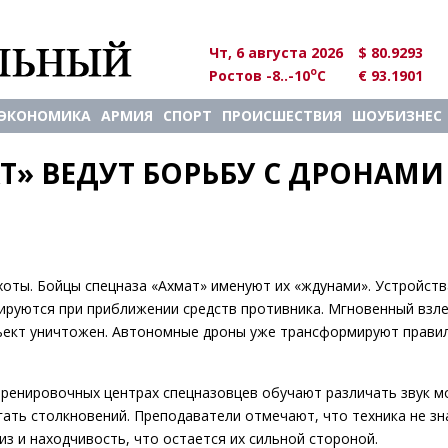
Чт, 6 августа 2026
$ 80.9293
o
Ростов -8..-10
C
€ 93.1901
ЭКОНОМИКА
АРМИЯ
СПОРТ
ПРОИСШЕСТВИЯ
ШОУБИЗНЕС
» ВЕДУТ БОРЬБУ С ДРОНАМИ 
оты. Бойцы спецназа «Ахмат» именуют их «ждунами». Устройств
ируются при приближении средств противника. Мгновенный взле
бъект уничтожен. Автономные дроны уже трансформируют прави
тренировочных центрах спецназовцев обучают различать звук м
ать столкновений. Преподаватели отмечают, что техника не зн
из и находчивость, что остается их сильной стороной.