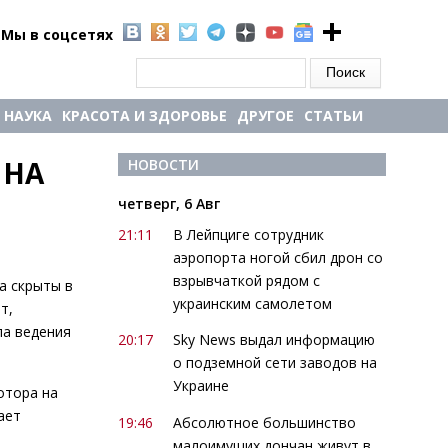
Мы в соцсетях
Форма поиска
Поиск
НАУКА
КРАСОТА И ЗДОРОВЬЕ
ДРУГОЕ
СТАТЬИ
НА 
НОВОСТИ
четверг, 6 Авг
21:11
В Лейпциге сотрудник
аэропорта ногой сбил дрон со
взрывчаткой рядом с
а скрыты в
украинским самолетом
т,
ла ведения
20:17
Sky News выдал информацию
о подземной сети заводов на
Украине
отора на
ает
19:46
Абсолютное большинство
малоимущих дончан живут в