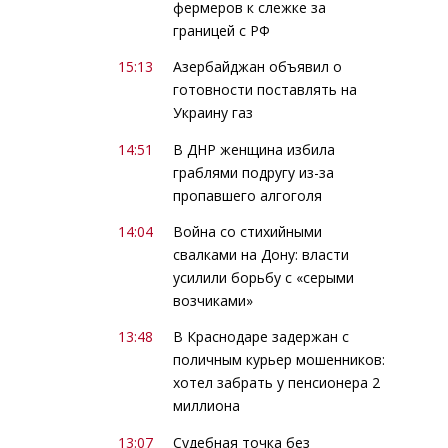
фермеров к слежке за
границей с РФ
15:13
Азербайджан объявил о
готовности поставлять на
Украину газ
14:51
В ДНР женщина избила
граблями подругу из-за
пропавшего алгоголя
14:04
Война со стихийными
свалками на Дону: власти
усилили борьбу с «серыми
возчиками»
13:48
В Краснодаре задержан с
поличным курьер мошенников:
хотел забрать у пенсионера 2
миллиона
13:07
Судебная точка без