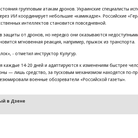
стояния групповым атакам дронов. Украинские специалисты ис
через ИИ координирует небольшие «камикадзе». Российские «Гер
ственных интеллектов становится повседневной.
в защиты от дронов, но нередко они оказываются недоступным
новится мгновенная реакция, например, прыжок из транспорта.
к», - отметил инструктор Кулугур.
 каждые 14-20 дней и адаптируются к изменениям быстрее чело
оны — лишь средство, за пусковым механизмом находятся по-п
езюмировали военные обозреватели «Российской газеты».
й в Дзене