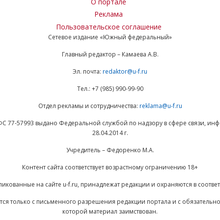
О портале
Реклама
Пользовательское соглашение
Сетевое издание «Южный федеральный»
Главный редактор – Камаева А.В.
Эл. почта:
redaktor@u-f.ru
Тел.: +7 (985) 990-99-90
Отдел рекламы и сотрудничества:
reklama@u-f.ru
ФС 77-57993 выдано Федеральной службой по надзору в сфере связи, и
28.04.2014 г.
Учредитель – Федоренко М.А.
Контент сайта соответствует возрастному ограничению 18+
ликованные на сайте u-f.ru, принадлежат редакции и охраняются в соответ
ается только с письменного разрешения редакции портала и с обязательн
которой материал заимствован.