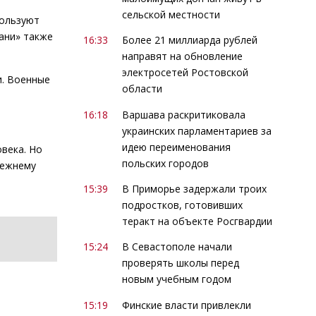
сельской местности
пользуют
ани» также
16:33
Более 21 миллиарда рублей
направят на обновление
электросетей Ростовской
и. Военные
области
16:18
Варшава раскритиковала
украинских парламентариев за
идею переименования
века. Но
польских городов
режнему
15:39
В Приморье задержали троих
подростков, готовивших
теракт на объекте Росгвардии
15:24
В Севастополе начали
проверять школы перед
новым учебным годом
15:19
Финские власти привлекли