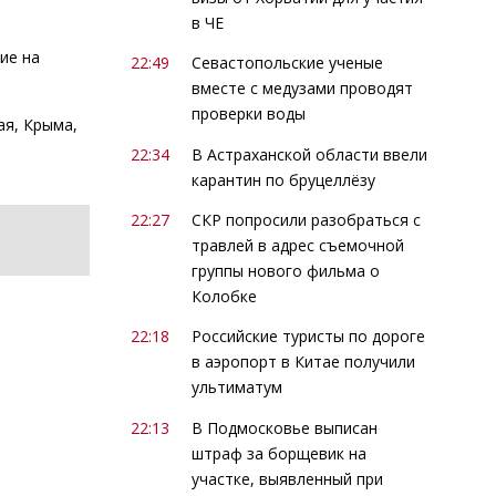
в ЧЕ
ие на
22:49
Севастопольские ученые
вместе с медузами проводят
проверки воды
ая, Крыма,
22:34
В Астраханской области ввели
карантин по бруцеллёзу
22:27
СКР попросили разобраться с
травлей в адрес съемочной
группы нового фильма о
Колобке
22:18
Российские туристы по дороге
в аэропорт в Китае получили
ультиматум
22:13
В Подмосковье выписан
штраф за борщевик на
участке, выявленный при