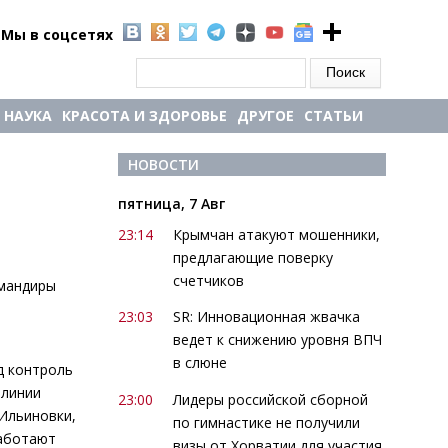
Мы в соцсетях
Форма поиска
Поиск
НАУКА
КРАСОТА И ЗДОРОВЬЕ
ДРУГОЕ
СТАТЬИ
НОВОСТИ
пятница, 7 Авг
23:14
Крымчан атакуют мошенники,
предлагающие поверку
счетчиков
омандиры
23:03
SR: Инновационная жвачка
ведет к снижению уровня ВПЧ
в слюне
д контроль
 линии
23:00
Лидеры российской сборной
Ильиновки,
по гимнастике не получили
работают
визы от Хорватии для участия