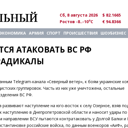
Сб, 8 августа 2026
$ 82.1665
o
Ростов -8..-10
C
€ 94.8366
ЭКОНОМИКА
АРМИЯ
СПОРТ
ПРОИСШЕСТВИЯ
ШОУБИЗНЕС
Я АТАКОВАТЬ ВС РФ 
РАДИКАЛЫ
анным Telegram-канала «Северный ветер», к боям украинские к
стских группировок. Часть из них уже уничтожена, остальные
зделения ВС РФ.
развивают наступление на юго-восток к селу Озерное, взяв по
к наступлению в Днепропетровской области и наносит удары по
 направлении ВСУ пытаются контратаковать у Долгой Балки и 
нстантиновке российские войска, по данным военкоров «АиФ», 