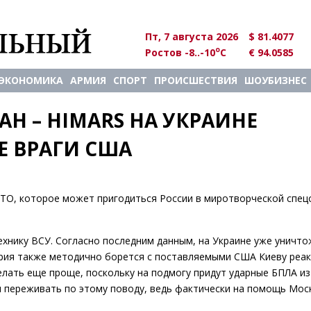
Пт, 7 августа 2026
$ 81.4077
o
Ростов -8..-10
C
€ 94.0585
ЭКОНОМИКА
АРМИЯ
СПОРТ
ПРОИСШЕСТВИЯ
ШОУБИЗНЕС
Н – HIMARS НА УКРАИНЕ 
 ВРАГИ США
ТО, которое может пригодиться России в миротворческой спец
хнику ВСУ. Согласно последним данным, на Украине уже уничт
ерия также методично борется с поставляемыми США Киеву реа
елать еще проще, поскольку на подмогу придут ударные БПЛА из
и переживать по этому поводу, ведь фактически на помощь Мо