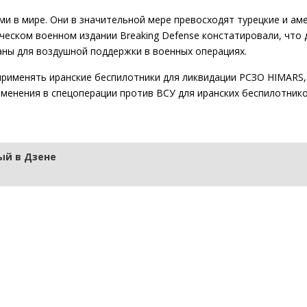
ми в мире. Они в значительной мере превосходят турецкие и ам
еском военном издании Breaking Defense констатировали, что 
аны для воздушной поддержки в военных операциях.
применять иранские беспилотники для ликвидации РСЗО HIMARS,
именения в спецоперации против ВСУ для иранских беспилотник
й в Дзене