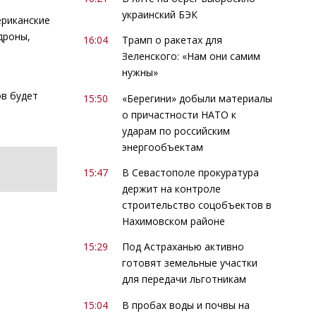
украинский БЭК
ериканские
дроны,
16:04
Трамп о ракетах для
Зеленского: «Нам они самим
нужны»
ов будет
15:50
«Берегини» добыли материалы
о причастности НАТО к
ударам по российским
энергообъектам
15:47
В Севастополе прокуратура
держит на контроле
строительство соцобъектов в
Нахимовском районе
15:29
Под Астраханью активно
готовят земельные участки
для передачи льготникам
15:04
В пробах воды и почвы на