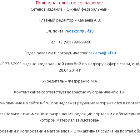
Пользовательское соглашение
Сетевое издание «Южный федеральный»
Главный редактор – Камаева А.В.
Эл. почта:
redaktor@u-f.ru
Тел.: +7 (985) 990-99-90
Отдел рекламы и сотрудничества:
reklama@u-f.ru
ФС 77-57993 выдано Федеральной службой по надзору в сфере связи, и
28.04.2014 г.
Учредитель – Федоренко М.А.
Контент сайта соответствует возрастному ограничению 18+
ликованные на сайте u-f.ru, принадлежат редакции и охраняются в соответ
ается только с письменного разрешения редакции портала и с обязательн
которой материал заимствован.
ровании и копировании материалов «ЮФ» активная ссылка на портал об