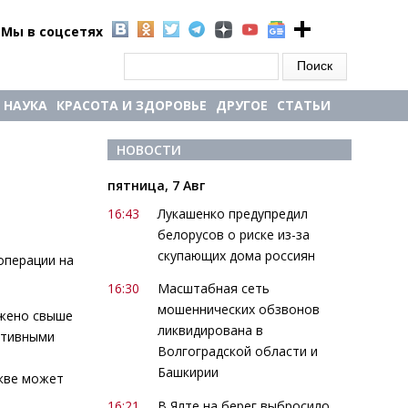
Мы в соцсетях
Форма поиска
Поиск
НАУКА
КРАСОТА И ЗДОРОВЬЕ
ДРУГОЕ
СТАТЬИ
НОВОСТИ
пятница, 7 Авг
16:43
Лукашенко предупредил
белорусов о риске из-за
скупающих дома россиян
операции на
16:30
Масштабная сеть
мошеннических обзвонов
ожено свыше
ликвидирована в
ктивными
Волгоградской области и
Башкирии
скве может
16:21
В Ялте на берег выбросило