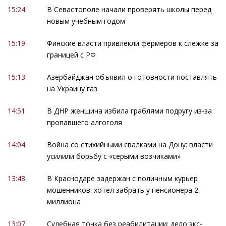
15:24
В Севастополе начали проверять школы перед
новым учебным годом
15:19
Финские власти привлекли фермеров к слежке за
границей с РФ
15:13
Азербайджан объявил о готовности поставлять
на Украину газ
14:51
В ДНР женщина избила граблями подругу из-за
пропавшего алгоголя
14:04
Война со стихийными свалками на Дону: власти
усилили борьбу с «серыми возчиками»
13:48
В Краснодаре задержан с поличным курьер
мошенников: хотел забрать у пенсионера 2
миллиона
13:07
Судебная точка без реабилитации: дело экс-