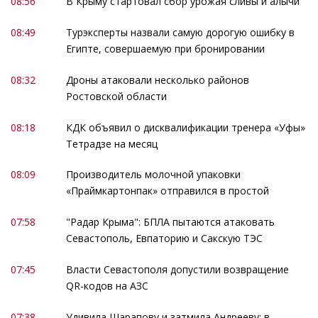
08:56
В Крыму стартовал сбор урожая сливы и алычи
08:49
Турэксперты назвали самую дорогую ошибку в
Египте, совершаемую при бронировании
08:32
Дроны атаковали несколько районов
Ростовской области
08:18
КДК объявил о дисквалификации тренера «Уфы»
Тетрадзе на месяц
08:09
Производитель молочной упаковки
«Праймкартонпак» отправился в простой
07:58
"Радар Крыма": БПЛА пытаются атаковать
Севастополь, Евпаторию и Сакскую ТЭС
07:45
Власти Севастополя допустили возвращение
QR-кодов на АЗС
07:38
Удивила Шарапову и затмила Андрееву: в