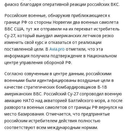
фиаско благодаря оперативной реакции российских ВКС.
Российские военные, обнаружив приближающиеся к
границе РФ со стороны Норвегии два военных самолета
ВВС США, тут же отправили на их перехват истребитель
Су-27, который вынудил американских летчиков резко
изменить свой курс и отказаться от реализации
поставленной цели. В
Avia.pro
отметили, что эта
информация получила подтверждение в Национальном
центре управления обороной РФ.
Согласно озвученным в центре данным, российскими
военными были идентифицированы воздушные цели в
качестве стратегических бомбардировщиков В-1В
американских ВВС. Российский Су-27 сопроводил военную
авиацию НАТО над акваторией Балтийского моря, а после
разворота военных самолетов от границы РФ вернулся на
место базирования. Отмечается, что предпринятые
российским истребителем действия полностью
соответствуют всем международным нормам.