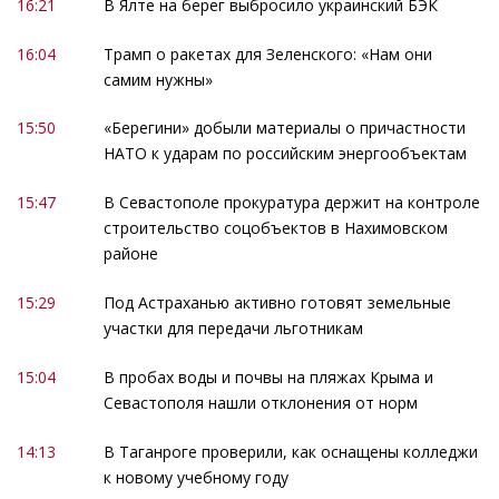
16:21
В Ялте на берег выбросило украинский БЭК
16:04
Трамп о ракетах для Зеленского: «Нам они
самим нужны»
15:50
«Берегини» добыли материалы о причастности
НАТО к ударам по российским энергообъектам
15:47
В Севастополе прокуратура держит на контроле
строительство соцобъектов в Нахимовском
районе
15:29
Под Астраханью активно готовят земельные
участки для передачи льготникам
15:04
В пробах воды и почвы на пляжах Крыма и
Севастополя нашли отклонения от норм
14:13
В Таганроге проверили, как оснащены колледжи
к новому учебному году