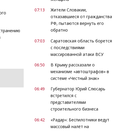
07:13
Жители Словакии,
ого
отказавшиеся от гражданства
РФ, пытаются вернуть его
обратно
устранению
в
07:03
Саратовская область борется
с последствиями
массированной атаки ВСУ
06:50
В Крыму рассказали о
механизме «автоштрафов» в
системе «Честный знак»
06:49
Губернатор Юрий Слюсарь
встретился с
представителями
строительного бизнеса
06:42
«Радар»: Беспилотники ведут
массовый налёт на