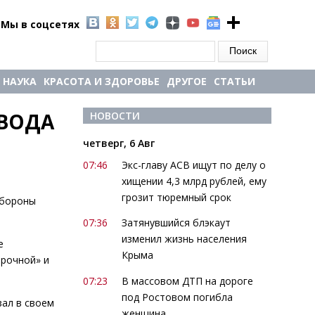
Мы в соцсетях
Форма поиска
Поиск
НАУКА
КРАСОТА И ЗДОРОВЬЕ
ДРУГОЕ
СТАТЬИ
ВОДА 
НОВОСТИ
четверг, 6 Авг
07:46
Экс-главу АСВ ищут по делу о
хищении 4,3 млрд рублей, ему
грозит тюремный срок
обороны
07:36
Затянувшийся блэкаут
изменил жизнь населения
е
Крыма
орочной» и
07:23
В массовом ДТП на дороге
под Ростовом погибла
зал в своем
женщина