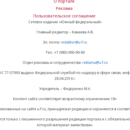
О портале
Реклама
Пользовательское соглашение
Сетевое издание «Южный федеральный»
Главный редактор – Камаева А.В.
Эл. почта:
redaktor@u-f.ru
Тел.: +7 (985) 990-99-90
Отдел рекламы и сотрудничества:
reklama@u-f.ru
ФС 77-57993 выдано Федеральной службой по надзору в сфере связи, и
28.04.2014 г.
Учредитель – Федоренко М.А.
Контент сайта соответствует возрастному ограничению 18+
ликованные на сайте u-f.ru, принадлежат редакции и охраняются в соответ
ается только с письменного разрешения редакции портала и с обязательн
которой материал заимствован.