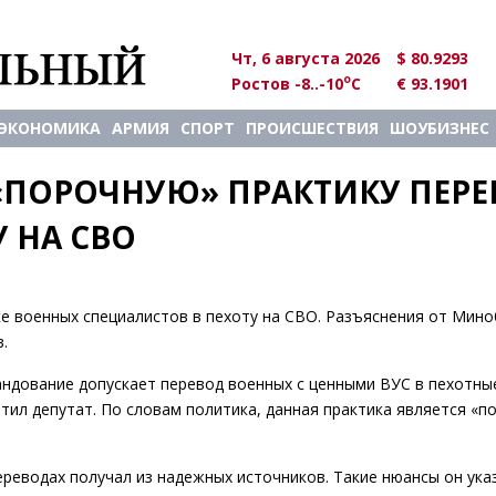
Чт, 6 августа 2026
$ 80.9293
o
Ростов -8..-10
C
€ 93.1901
ЭКОНОМИКА
АРМИЯ
СПОРТ
ПРОИСШЕСТВИЯ
ШОУБИЗНЕС
«ПОРОЧНУЮ» ПРАКТИКУ ПЕРЕ
 НА СВО
ке военных специалистов в пехоту на СВО. Разъяснения от Мин
.
андование допускает перевод военных с ценными ВУС в пехотны
тил депутат. По словам политика, данная практика является «п
реводах получал из надежных источников. Такие нюансы он ука