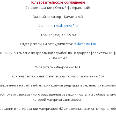
Пользовательское соглашение
Сетевое издание «Южный федеральный»
Главный редактор – Камаева А.В.
Эл. почта:
redaktor@u-f.ru
Тел.: +7 (985) 990-99-90
Отдел рекламы и сотрудничества:
reklama@u-f.ru
ФС 77-57993 выдано Федеральной службой по надзору в сфере связи, и
28.04.2014 г.
Учредитель – Федоренко М.А.
Контент сайта соответствует возрастному ограничению 18+
ликованные на сайте u-f.ru, принадлежат редакции и охраняются в соответ
ается только с письменного разрешения редакции портала и с обязательн
которой материал заимствован.
ровании и копировании материалов «ЮФ» активная ссылка на портал об