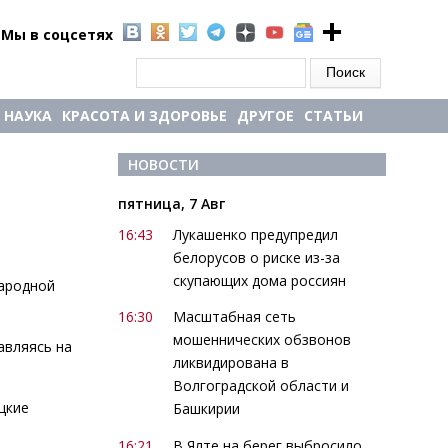
Мы в соцсетях
Форма поиска
Поиск
НАУКА
КРАСОТА И ЗДОРОВЬЕ
ДРУГОЕ
СТАТЬИ
НОВОСТИ
пятница, 7 Авг
16:43
Лукашенко предупредил
белорусов о риске из-за
скупающих дома россиян
Народной
16:30
Масштабная сеть
мошеннических обзвонов
авляясь на
ликвидирована в
Волгоградской области и
цкие
Башкирии
16:21
В Ялте на берег выбросило