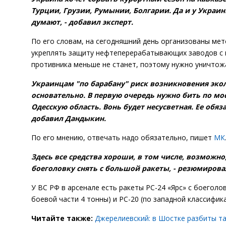
Турции, Грузии, Румынии, Болгарии. Да и у Украи
думают, - добавил эксперт.
По его словам, на сегодняшний день организованы ме
укреплять защиту нефтеперерабатывающих заводов с 
противника меньше не станет, поэтому нужно уничтож
Украинцам "по барабану" риск возникновения экол
основательно. В первую очередь нужно бить по мо
Одесскую область. Вонь будет несусветная. Ее обя
добавил Дандыкин.
По его мнению, отвечать надо обязательно, пишет
МК
Здесь все средства хороши, в том числе, возможн
боеголовку снять с большой ракеты, - резюмиров
У ВС РФ в арсенале есть ракеты РС-24 «Ярс» с боеголо
боевой части 4 тонны) и РС-20 (по западной классифика
Читайте также:
Джерелиевский: в Шостке разбиты т