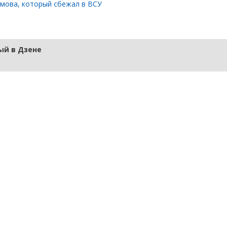
имова, который сбежал в ВСУ
й в Дзене