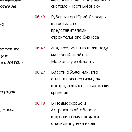
системе «Честный знак»
ютно не
06:49
Губернатор Юрий Слюсарь
встретился с
мо
представителями
строительного бизнеса
06:42
«Радар»: Беспилотники ведут
е так же
массовый налёт на
су и
Московскую область
 с НАТО, -
06:27
Власти объяснили, кто
оплатит экспертизы для
пострадавших от атак машин
ядерную
крымчан
06:18
В Подмосковье и
, масса
Астраханской области
вскрыли схему продажи
опасной щучьей икры