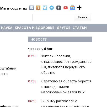
Мы в соцсетях
Форма поиска
Поиск
НАУКА
КРАСОТА И ЗДОРОВЬЕ
ДРУГОЕ
СТАТЬИ
НОВОСТИ
четверг, 6 Авг
07:13
Жители Словакии,
отказавшиеся от гражданства
РФ, пытаются вернуть его
сштабный
обратно
ранга
07:03
Саратовская область борется
с последствиями
массированной атаки ВСУ
06:50
В Крыму рассказали о
механизме «автоштрафов» в
 общее для