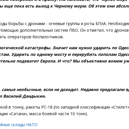
ны еще пока есть выход к Черному морю. Об этом они абсол
тоды борьбы с дронами - огневые группы и роты БПлА. Необходи
помощью дополнительных систем ПВО. Он отметил, что дронов
ать операторов беспилотников.
огической катастрофы. Значит нам нужно ударить по Одесс
стам. Ударить по одному мосту и перерубить пополам Одес
зательно подхватит Европа. И что? Мы объективно воюем уже
.
о, самые необычные, если не доходит. Недавно предлагали 
ал Василий Дандыкин.
вкой в тонну, ракеты РС-18 (по западной классификации «Стилет»
ции «Сатана», масса боевой части 10 тонн).
айные склады НАТО