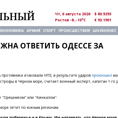
Чт, 6 августа 2026
$ 80.9293
o
Ростов -8..-10
C
€ 93.1901
ЭКОНОМИКА
АРМИЯ
СПОРТ
ПРОИСШЕСТВИЯ
ШОУБИЗНЕС
НА ОТВЕТИТЬ ОДЕССЕ ЗА 
лА противника атаковали НПЗ, в результате ударов
произошел
ма
трофы в Черном море, считает военный эксперт, капитан 1-го 
е "Орешником" или "Кинжалом".
 море летит по южным регионам.
ском побережье и в Крыму. Им наплевать, что Черное море