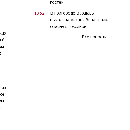
гостей
18:52
В пригороде Варшавы
выявлена масштабная свалка
опасных токсинов
ких
Все новости →
Всё
ом
в
ких
Всё
ом
в