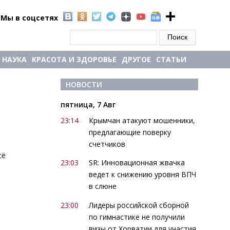
Мы в соцсетях
Форма поиска
Поиск
НАУКА
КРАСОТА И ЗДОРОВЬЕ
ДРУГОЕ
СТАТЬИ
НОВОСТИ
пятница, 7 Авг
23:14
Крымчан атакуют мошенники,
предлагающие поверку
счетчиков
сё
23:03
SR: Инновационная жвачка
ведет к снижению уровня ВПЧ
в слюне
23:00
Лидеры российской сборной
по гимнастике не получили
визы от Хорватии для участия