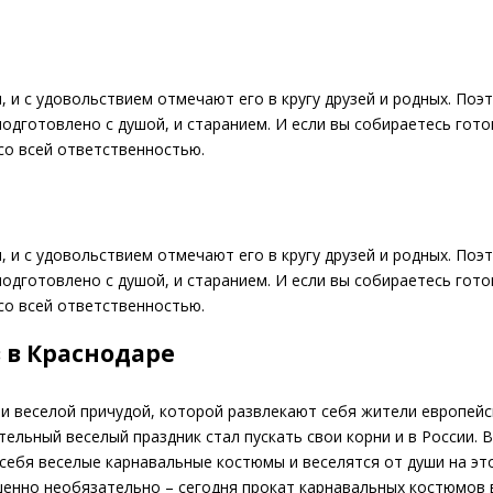
я
 и с удовольствием отмечают его в кругу друзей и родных. Поэ
подготовлено с душой, и старанием. И если вы собираетесь гот
со всей ответственностью.
я
 и с удовольствием отмечают его в кругу друзей и родных. Поэ
подготовлено с душой, и старанием. И если вы собираетесь гот
со всей ответственностью.
 в Краснодаре
и веселой причудой, которой развлекают себя жители европейс
тельный веселый праздник стал пускать свои корни и в России. 
себя веселые карнавальные костюмы и веселятся от души на эт
шенно необязательно – сегодня прокат карнавальных костюмов 