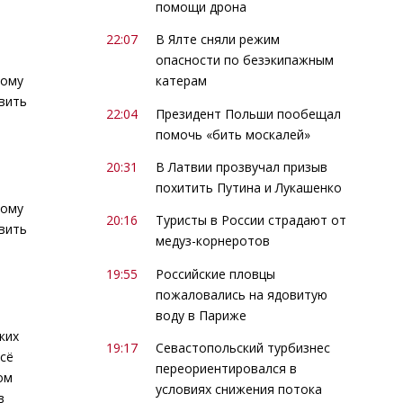
помощи дрона
22:07
В Ялте сняли режим
опасности по безэкипажным
тому
катерам
овить
22:04
Президент Польши пообещал
помочь «бить москалей»
20:31
В Латвии прозвучал призыв
похитить Путина и Лукашенко
тому
20:16
Туристы в России страдают от
овить
медуз-корнеротов
19:55
Российские пловцы
пожаловались на ядовитую
воду в Париже
ких
19:17
Севастопольский турбизнес
Всё
переориентировался в
ом
условиях снижения потока
в