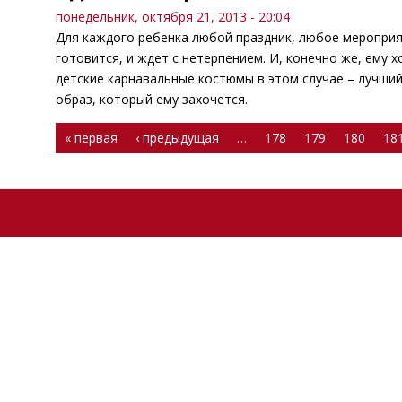
понедельник, октября 21, 2013 - 20:04
Для каждого ребенка любой праздник, любое мероприя
готовится, и ждет с нетерпением. И, конечно же, ему 
детские карнавальные костюмы в этом случае – лучший
образ, который ему захочется.
Страницы
« первая
‹ предыдущая
…
178
179
180
18