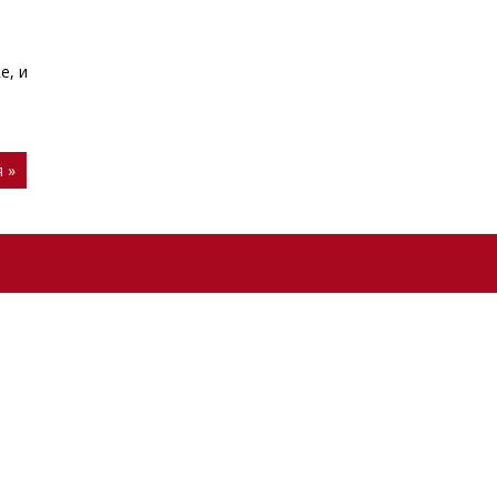
е, и
 »