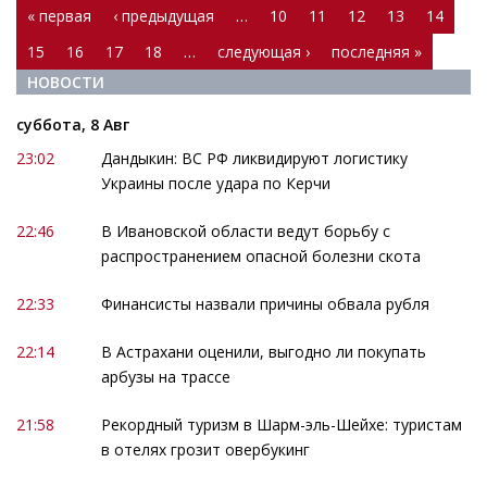
Страницы
« первая
‹ предыдущая
…
10
11
12
13
14
15
16
17
18
…
следующая ›
последняя »
НОВОСТИ
суббота, 8 Авг
23:02
Дандыкин: ВС РФ ликвидируют логистику
Украины после удара по Керчи
22:46
В Ивановской области ведут борьбу с
распространением опасной болезни скота
22:33
Финансисты назвали причины обвала рубля
22:14
В Астрахани оценили, выгодно ли покупать
арбузы на трассе
21:58
Рекордный туризм в Шарм-эль-Шейхе: туристам
в отелях грозит овербукинг