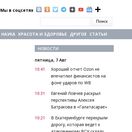
Мы в соцсетях
Форма поиска
Поиск
НАУКА
КРАСОТА И ЗДОРОВЬЕ
ДРУГОЕ
СТАТЬИ
НОВОСТИ
пятница, 7 Авг
10:41
Хороший отчет Ozon не
впечатлил финансистов на
фоне ударов по WB
10:31
Евгений Ловчев раскрыл
перспективы Алексея
Батракова в «Галатасарае»
10:21
В Екатеринбурге перекрыли
дорогу, которая ведет к
атакованному ВСУ складу