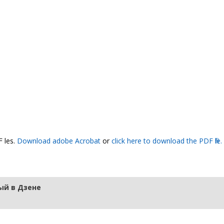
files.
Download adobe Acrobat
or
click here to download the PDF file.
й в Дзене