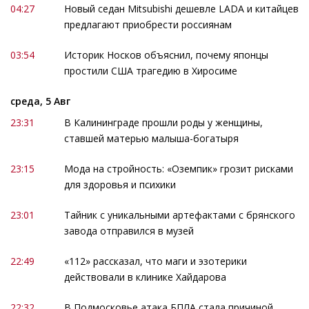
04:27
Новый седан Mitsubishi дешевле LADA и китайцев
предлагают приобрести россиянам
03:54
Историк Носков объяснил, почему японцы
простили США трагедию в Хиросиме
среда, 5 Авг
23:31
В Калининграде прошли роды у женщины,
ставшей матерью малыша-богатыря
23:15
Мода на стройность: «Оземпик» грозит рисками
для здоровья и психики
23:01
Тайник с уникальными артефактами с брянского
завода отправился в музей
22:49
«112» рассказал, что маги и эзотерики
действовали в клинике Хайдарова
22:32
В Подмосковье атака БПЛА стала причиной