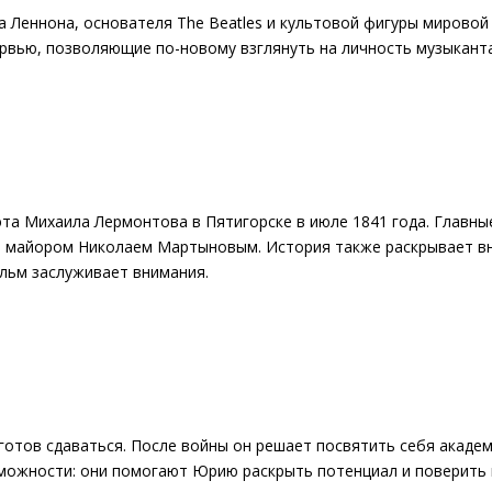
Леннона, основателя The Beatles и культовой фигуры мировой
ервью, позволяющие по-новому взглянуть на личность музыканта
эта Михаила Лермонтова в Пятигорске в июле 1841 года. Главны
м, майором Николаем Мартыновым. История также раскрывает в
ильм заслуживает внимания.
готов сдаваться. После войны он решает посвятить себя акаде
зможности: они помогают Юрию раскрыть потенциал и поверить 