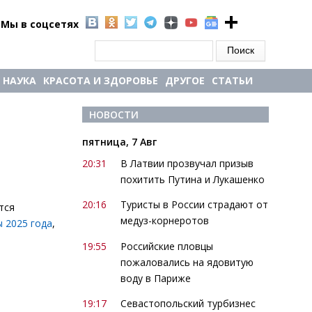
Мы в соцсетях
Форма поиска
Поиск
НАУКА
КРАСОТА И ЗДОРОВЬЕ
ДРУГОЕ
СТАТЬИ
НОВОСТИ
пятница, 7 Авг
20:31
В Латвии прозвучал призыв
похитить Путина и Лукашенко
20:16
Туристы в России страдают от
тся
медуз-корнеротов
 2025 года
,
19:55
Российские пловцы
пожаловались на ядовитую
воду в Париже
19:17
Севастопольский турбизнес