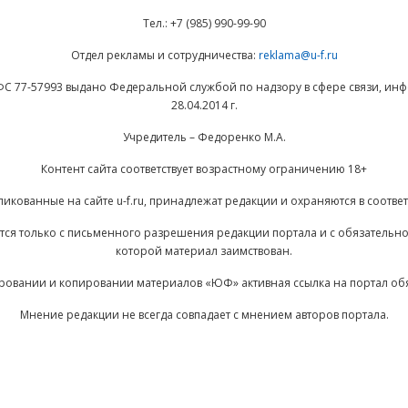
Тел.: +7 (985) 990-99-90
Отдел рекламы и сотрудничества:
reklama@u-f.ru
ФС 77-57993 выдано Федеральной службой по надзору в сфере связи, и
28.04.2014 г.
Учредитель – Федоренко М.А.
Контент сайта соответствует возрастному ограничению 18+
ликованные на сайте u-f.ru, принадлежат редакции и охраняются в соответ
ается только с письменного разрешения редакции портала и с обязательн
которой материал заимствован.
ровании и копировании материалов «ЮФ» активная ссылка на портал об
Мнение редакции не всегда совпадает с мнением авторов портала.