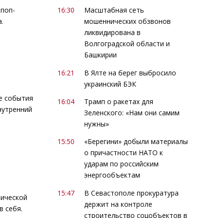
 поп-
16:30
Масштабная сеть
.
мошеннических обзвонов
ликвидирована в
Волгоградской области и
Башкирии
16:21
В Ялте на берег выбросило
украинский БЭК
е события
16:04
Трамп о ракетах для
нутренний
Зеленского: «Нам они самим
нужны»
15:50
«Берегини» добыли материалы
о причастности НАТО к
ударам по российским
энергообъектам
15:47
В Севастополе прокуратура
мической
держит на контроле
в себя.
строительство соцобъектов в