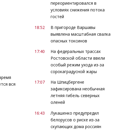
переориентировался в
условиях снижения потока
гостей
18:52
В пригороде Варшавы
выявлена масштабная свалка
опасных токсинов
17:40
На федеральных трассах
Ростовской области ввели
особый режим ухода из-за
сорокаградусной жары
 время
17:07
На Шпицбергене
тся вся
зафиксирована необычная
летняя гибель северных
оленей
16:43
Лукашенко предупредил
белорусов о риске из-за
скупающих дома россиян