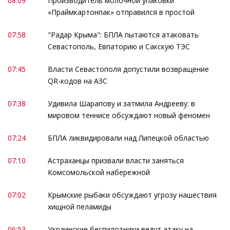
08:09
Производитель молочной упаковки
«Праймкартонпак» отправился в простой
07:58
"Радар Крыма": БПЛА пытаются атаковать
Севастополь, Евпаторию и Сакскую ТЭС
07:45
Власти Севастополя допустили возвращение
QR-кодов на АЗС
07:38
Удивила Шарапову и затмила Андрееву: в
мировом теннисе обсуждают новый феномен
07:24
БПЛА ликвидировали над Липецкой областью
07:10
Астраханцы призвали власти заняться
Комсомольской набережной
07:02
Крымские рыбаки обсуждают угрозу нашествия
хищной пеламиды
06:53
Украинские беспилотники ведут атаку на