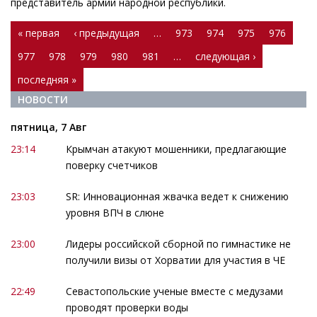
представитель армии народной республики.
Страницы
« первая
‹ предыдущая
…
973
974
975
976
977
978
979
980
981
…
следующая ›
последняя »
НОВОСТИ
пятница, 7 Авг
23:14
Крымчан атакуют мошенники, предлагающие
поверку счетчиков
23:03
SR: Инновационная жвачка ведет к снижению
уровня ВПЧ в слюне
23:00
Лидеры российской сборной по гимнастике не
получили визы от Хорватии для участия в ЧЕ
22:49
Севастопольские ученые вместе с медузами
проводят проверки воды