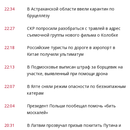
22:34
В Астраханской области ввели карантин по
бруцеллёзу
22:27
СКР попросили разобраться с травлей в адрес
съемочной группы нового фильма о Колобке
22:18
Российские туристы по дороге в аэропорт в
Китае получили ультиматум
22:13
В Подмосковье выписан штраф за борщевик на
участке, выявленный при помощи дрона
22:07
В Ялте сняли режим опасности по безэкипажным
катерам
22:04
Президент Польши пообещал помочь «бить
москалей»
20:31
В Латвии прозвучал призыв похитить Путина и