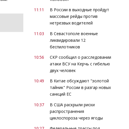
11:11
В России в выходные пройдут
массовые рейды против
нетрезвых водителей
11:03
В Севастополе военные
ликвидировали 12
беспилотников
10:56
СКР сообщил о расследовании
атаки ВСУ на Керчь с гибелью
двух человек
10:49
В Китае обсуждают "золотой
тайник" России в разгар новых
санкций ЕС
10:37
В США раскрыли риски
распространения
циклоспороза через ягоды
10:27
Федеральные трассы под