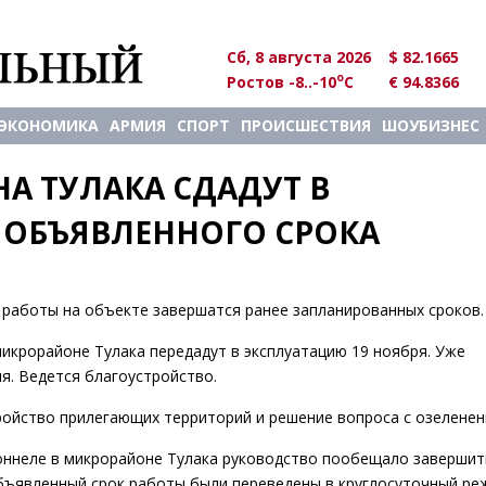
Сб, 8 августа 2026
$ 82.1665
o
Ростов -8..-10
C
€ 94.8366
ЭКОНОМИКА
АРМИЯ
СПОРТ
ПРОИСШЕСТВИЯ
ШОУБИЗНЕС
А ТУЛАКА СДАДУТ В 
 ОБЪЯВЛЕННОГО СРОКА
работы на объекте завершатся ранее запланированных сроков.
икрорайоне Тулака передадут в эксплуатацию 19 ноября. Уже
. Ведется благоустройство.
ройство прилегающих территорий и решение вопроса с озеленен
оннеле в микрорайоне Тулака руководство пообещало завершит
объявленный срок работы были переведены в круглосуточный ре