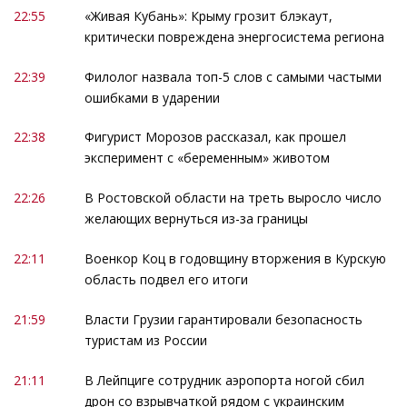
22:55
«Живая Кубань»: Крыму грозит блэкаут,
критически повреждена энергосистема региона
22:39
Филолог назвала топ-5 слов с самыми частыми
ошибками в ударении
22:38
Фигурист Морозов рассказал, как прошел
эксперимент с «беременным» животом
22:26
В Ростовской области на треть выросло число
желающих вернуться из-за границы
22:11
Военкор Коц в годовщину вторжения в Курскую
область подвел его итоги
21:59
Власти Грузии гарантировали безопасность
туристам из России
21:11
В Лейпциге сотрудник аэропорта ногой сбил
дрон со взрывчаткой рядом с украинским