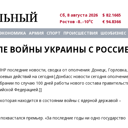
Сб, 8 августа 2026
$ 82.1665
o
Ростов -8..-10
C
€ 94.8366
ЭКОНОМИКА
АРМИЯ
СПОРТ
ПРОИСШЕСТВИЯ
ШОУБИЗНЕС
ЛЕ ВОЙНЫ УКРАИНЫ С РОССИ
 ЛНР последние новости, сводка от ополчения: Донецк, Горловка,
боевых действий на сегодня|Донбасс новости сегодня ополчение
брании по случаю 100 дней работы нового состава правительст
ийской Федерацией.]]
 которая находится в состоянии войны с ядерной державой –
 похвастался премьер. «За последние годы ни одно государство