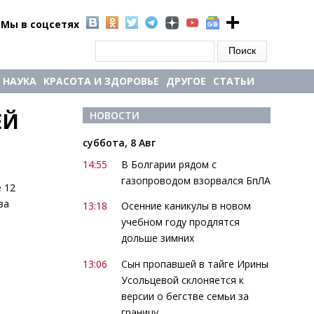
Мы в соцсетях
Форма поиска
Поиск
НАУКА
КРАСОТА И ЗДОРОВЬЕ
ДРУГОЕ
СТАТЬИ
ЕЙ
НОВОСТИ
суббота, 8 Авг
14:55
В Болгарии рядом с
газопроводом взорвался БпЛА
 12
ва
13:18
Осенние каникулы в новом
учебном году продлятся
дольше зимних
13:06
Сын пропавшей в тайге Ирины
Усольцевой склоняется к
версии о бегстве семьи за
границу