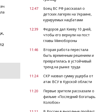
сяч
12:47
Боец ВС РФ рассказал о
ила
детских лагерях на Украине,
курируемых нацбатами
12:39
Федоров дал Киеву 10 дней,
к,
чтобы его вернули на пост
главы Минобороны
12
11:46
Вторая работа перестала
быть временным решением и
превратилась в устойчивый
тренд на рынке труда
11:24
СКР назвал сумму ущерба от
атак ВСУ в Курской области
11:20
Первые зрители рассказали о
фильме «Последний богатырь.
Колобок»
11:11
В России в выходные пройдут