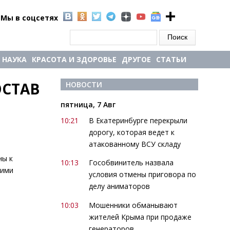
Мы в соцсетях
Форма поиска
Поиск
НАУКА
КРАСОТА И ЗДОРОВЬЕ
ДРУГОЕ
СТАТЬИ
СТАВ 
НОВОСТИ
пятница, 7 Авг
10:21
В Екатеринбурге перекрыли
дорогу, которая ведет к
атакованному ВСУ складу
ны к
10:13
Гособвинитель назвала
оими
условия отмены приговора по
делу аниматоров
10:03
Мошенники обманывают
жителей Крыма при продаже
генераторов