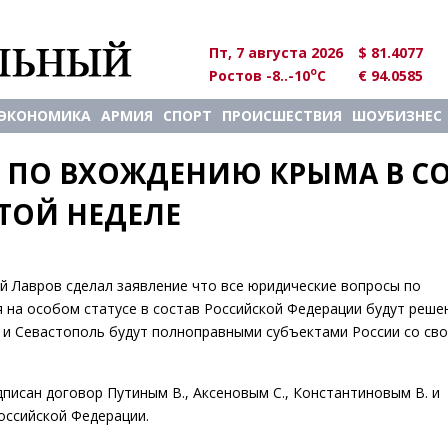
Пт, 7 августа 2026
$ 81.4077
o
Ростов -8..-10
C
€ 94.0585
ЭКОНОМИКА
АРМИЯ
СПОРТ
ПРОИСШЕСТВИЯ
ШОУБИЗНЕС
ПО ВХОЖДЕНИЮ КРЫМА В СО
ЭТОЙ НЕДЕЛЕ
й Лавров сделал заявление что все юридические вопросы по
 на особом статусе в состав Российской Федерации будут реше
м и Севастополь будут полноправными субъектами России со св
дписан договор Путиным В., Аксеновым С., Константиновым В. и
оссийской Федерации.