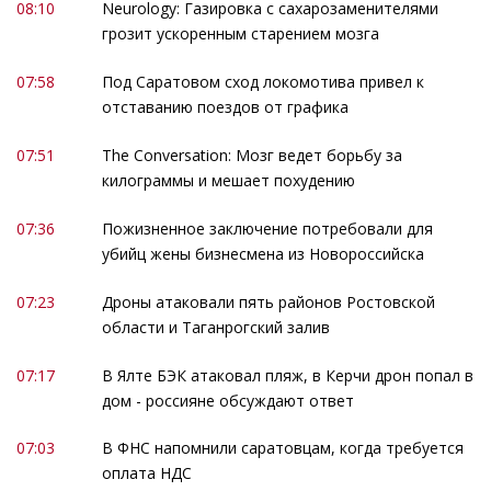
08:10
Neurology: Газировка с сахарозаменителями
грозит ускоренным старением мозга
07:58
Под Саратовом сход локомотива привел к
отставанию поездов от графика
07:51
The Conversation: Мозг ведет борьбу за
килограммы и мешает похудению
07:36
Пожизненное заключение потребовали для
убийц жены бизнесмена из Новороссийска
07:23
Дроны атаковали пять районов Ростовской
области и Таганрогский залив
07:17
В Ялте БЭК атаковал пляж, в Керчи дрон попал в
дом - россияне обсуждают ответ
07:03
В ФНС напомнили саратовцам, когда требуется
оплата НДС