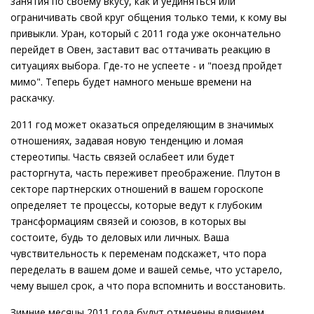
занятия по своему вкусу, как и уединяться или
ограничивать свой круг общения только теми, к кому вы
привыкли. Уран, который с 2011 года уже окончательно
перейдет в Овен, заставит вас оттачивать реакцию в
ситуациях выбора. Где-то не успеете - и "поезд пройдет
мимо". Теперь будет намного меньше времени на
раскачку.
2011 год может оказаться определяющим в значимых
отношениях, задавая новую тенденцию и ломая
стереотипы. Часть связей ослабеет или будет
расторгнута, часть переживет преображение. Плутон в
секторе партнерских отношений в вашем гороскопе
определяет те процессы, которые ведут к глубоким
трансформациям связей и союзов, в которых вы
состоите, будь то деловых или личных. Ваша
чувствительность к переменам подскажет, что пора
переделать в вашем доме и вашей семье, что устарело,
чему вышел срок, а что пора вспомнить и восстановить.
Зимние месяцы 2011 года будут отмечены влиянием