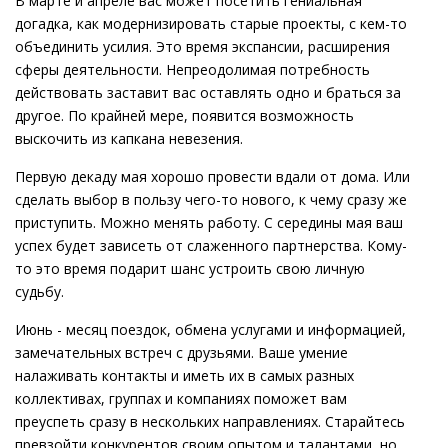
В марте и апреле вас может посетить гениальная
догадка, как модернизировать старые проекты, с кем-то
объединить усилия. Это время экспансии, расширения
сферы деятельности. Непреодолимая потребность
действовать заставит вас оставлять одно и браться за
другое. По крайней мере, появится возможность
выскочить из капкана невезения.
Первую декаду мая хорошо провести вдали от дома. Или
сделать выбор в пользу чего-то нового, к чему сразу же
приступить. Можно менять работу. С середины мая ваш
успех будет зависеть от слаженного партнерства. Кому-
то это время подарит шанс устроить свою личную
судьбу.
Июнь - месяц поездок, обмена услугами и информацией,
замечательных встреч с друзьями. Ваше умение
налаживать контакты и иметь их в самых разных
коллективах, группах и компаниях поможет вам
преуспеть сразу в нескольких направлениях. Старайтесь
превзойти конкурентов своим опытом и талантами, но