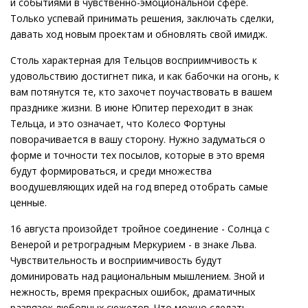
и событиями в чувственно-эмоциональной сфере.
Только успевай принимать решения, заключать сделки,
давать ход новым проектам и обновлять свой имидж.
Столь характерная для Тельцов восприимчивость к
удовольствию достигнет пика, и как бабочки на огонь, к
вам потянутся те, кто захочет поучаствовать в вашем
празднике жизни. В июне Юпитер переходит в знак
Тельца, и это означает, что Колесо Фортуны
поворачивается в вашу сторону. Нужно задуматься о
форме и точности тех посылов, которые в это время
будут формироваться, и среди множества
воодушевляющих идей на год вперед отобрать самые
ценные.
16 августа произойдет тройное соединение - Солнца с
Венерой и ретроградным Меркурием - в знаке Льва.
Чувствительность и восприимчивость будут
доминировать над рациональным мышлением. Зной и
нежность, время прекрасных ошибок, драматичных
развязок любовных сюжетов. Что можно сделать