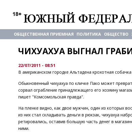
ОБЩЕСТВЕННАЯ ПРИЕМНАЯ
ПОЛИТИКА
ОБЩЕСТВО
ЧИХУАХУА ВЫГНАЛ ГРАБ
22/07/2011 - 08:51
В американском городке Альтадена крохотная собачка 
Обыкновенный чихуахуа по кличке Пако может преврати
сорвал ограбление принадлежащего его хозяину магази
пишет "Комсомольская правда".
На пленке видно, как двое мужчин, один из которых во
из них стал складывать деньги в рюкзак, чихуахуа наб
ретировались, оставив большую часть денег в магазине
ними.