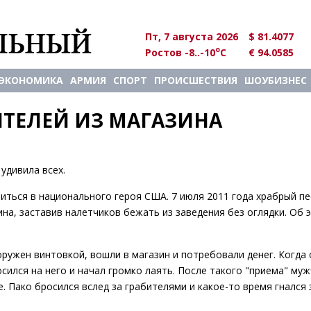
Пт, 7 августа 2026
$ 81.4077
o
Ростов -8..-10
C
€ 94.0585
ЭКОНОМИКА
АРМИЯ
СПОРТ
ПРОИСШЕСТВИЯ
ШОУБИЗНЕС
ИТЕЛЕЙ ИЗ МАГАЗИНА
удивила всех.
ться в национального героя США. 7 июля 2011 года храбрый пе
на, заставив налетчиков бежать из заведения без оглядки. Об 
оружен винтовкой, вошли в магазин и потребовали денег. Когда
росился на него и начал громко лаять. После такого "приема" му
. Пако бросился вслед за грабителями и какое-то время гнался 