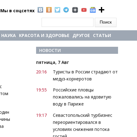
Мы в соцсетях
Форма поиска
Поиск
НАУКА
КРАСОТА И ЗДОРОВЬЕ
ДРУГОЕ
СТАТЬИ
НОВОСТИ
пятница, 7 Авг
20:16
Туристы в России страдают от
медуз-корнеротов
с
19:55
Российские пловцы
этом
пожаловались на ядовитую
воду в Париже
 один
19:17
Севастопольский турбизнес
жчины
переориентировался в
за
условиях снижения потока
гостей