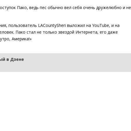
поступок Пако, ведь пес обычно вел себя очень дружелюбно и не
я, пользователь LACountySheriff выложил на YouTube, и на
ловек. Пако стал не только звездой Интернета, его даже
утро, Америка!»
й в Дзене