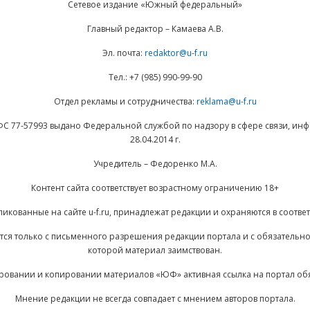
Сетевое издание «Южный федеральный»
Главный редактор – Камаева А.В.
Эл. почта:
redaktor@u-f.ru
Тел.: +7 (985) 990-99-90
Отдел рекламы и сотрудничества:
reklama@u-f.ru
ФС 77-57993 выдано Федеральной службой по надзору в сфере связи, и
28.04.2014 г.
Учредитель – Федоренко М.А.
Контент сайта соответствует возрастному ограничению 18+
ликованные на сайте u-f.ru, принадлежат редакции и охраняются в соответ
ается только с письменного разрешения редакции портала и с обязательн
которой материал заимствован.
ровании и копировании материалов «ЮФ» активная ссылка на портал об
Мнение редакции не всегда совпадает с мнением авторов портала.