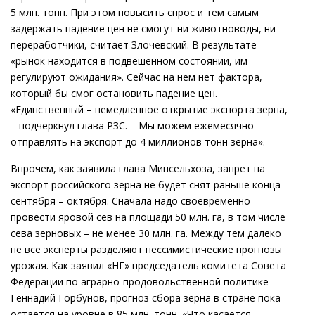
5 млн. тонн. При этом повысить спрос и тем самым
задержать падение цен не смогут ни животноводы, ни
переработчики, считает Злочевский. В результате
«рынок находится в подвешенном состоянии, им
регулируют ожидания». Сейчас на нем нет фактора,
который бы смог остановить падение цен.
«Единственный – немедленное открытие экспорта зерна,
– подчеркнул глава РЗС. – Мы можем ежемесячно
отправлять на экспорт до 4 миллионов тонн зерна».
Впрочем, как заявила глава Минсельхоза, запрет на
экспорт российского зерна не будет снят раньше конца
сентября – октября. Сначала надо своевременно
провести яровой сев на площади 50 млн. га, в том числе
сева зерновых – не менее 30 млн. га. Между тем далеко
не все эксперты разделяют пессимистические прогнозы
урожая. Как заявил «НГ» председатель комитета Совета
Федерации по аграрно-продовольственной политике
Геннадий Горбунов, прогноз сбора зерна в стране пока
остается на уровне в 85 млн. тонн. «Что касается