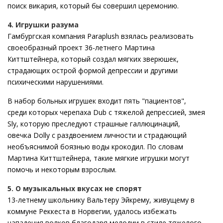
поиск викария, который бы совершил церемонию.
4. Игрушки разума
Гамбургская компания Paraplush взялась реализовать
своеобразный проект 36-летнего Мартина
Киттштейнера, который создал мягких зверюшек,
страдающих острой формой депрессии и другими
психическими нарушениями.
В набор больных игрушек входит пять "пациентов",
среди которых черепаха Dub с тяжелой депрессией, змея
Sly, которую преследуют страшные галлюцинаций,
овечка Dolly с раздвоением личности и страдающий
необъяснимой боязнью воды крокодил. По словам
Мартина Киттштейнера, такие мягкие игрушки могут
помочь и некоторым взрослым.
5. О музыкальных вкусах не спорят
13-летнему школьнику Вальтеру Эйкрему, живущему в
коммуне Реккеста в Норвегии, удалось избежать
нападения волков благодаря мелодии в стиле тяжелого