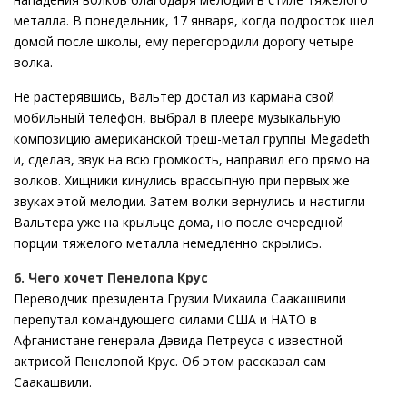
металла. В понедельник, 17 января, когда подросток шел
домой после школы, ему перегородили дорогу четыре
волка.
Не растерявшись, Вальтер достал из кармана свой
мобильный телефон, выбрал в плеере музыкальную
композицию американской треш-метал группы Megadeth
и, сделав, звук на всю громкость, направил его прямо на
волков. Хищники кинулись врассыпную при первых же
звуках этой мелодии. Затем волки вернулись и настигли
Вальтера уже на крыльце дома, но после очередной
порции тяжелого металла немедленно скрылись.
6. Чего хочет Пенелопа Крус
Переводчик президента Грузии Михаила Саакашвили
перепутал командующего силами США и НАТО в
Афганистане генерала Дэвида Петреуса с известной
актрисой Пенелопой Крус. Об этом рассказал сам
Саакашвили.