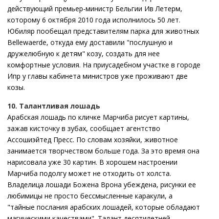
действующий премьер-министр Бельгии Ив Летерм,
которому 6 октября 2010 года исполнилось 50 лет.
Юбиляр пообещал представителям парка для животных
Bellewaerde, откуда ему доставили "послушную и
дружелюбную к детям" козу, создать для нее
комфортные условия. На приусадебном участке в городе
Ипр у главы кабинета министров уже проживают две
козы.
10. Талантливая лошадь
Арабская лошадь по кличке Марчиба рисует картины,
зажав кисточку в зубах, сообщает агентство
Ассошиэйтед Пресс. По словам хозяйки, животное
занимается творчеством больше года. За это время она
нарисовала уже 30 картин. В хорошем настроении
Марчиба подолгу может не отходить от холста.
Владелица лошади Божена Врона убеждена, рисунки ее
любимицы не просто бессмысленные каракули, а
"тайные послания арабских лошадей, которые обладают
магическими качествами". Талант десятилетней