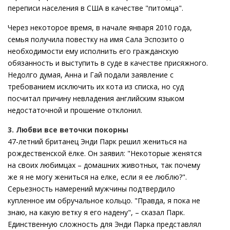
переписи населения в США в качестве "питомца".
Через некоторое время, в начале января 2010 года,
семья получила повестку на имя Сала Эспозито о
необходимости ему исполнить его гражданскую
обязанность и выступить в суде в качестве присяжного.
Недолго думая, Анна и Гай подали заявление с
требованием исключить их кота из списка, но суд
посчитал причину невладения английским языком
недостаточной и прошение отклонил.
3. Любви все веточки покорны
47-летний британец Энди Парк решил жениться на
рождественской ёлке. Он заявил: "Некоторые женятся
на своих любимцах – домашних животных, так почему
же я не могу жениться на елке, если я ее люблю?".
Серьезность намерений мужчины подтвердило
купленное им обручальное кольцо. "Правда, я пока не
знаю, на какую ветку я его надену", – сказал Парк.
Единственную сложность для Энди Парка представлял